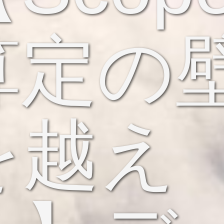
算定の
を越え