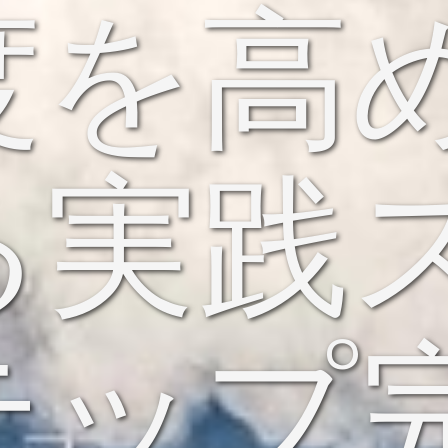
度を高
る実践
テップ