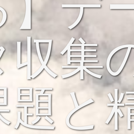
る】デ
タ収集
課題と