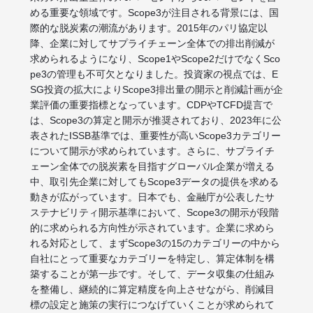
める重要な領域です。Scope3が注目される背景には、国
際的な脱炭素の潮流があります。2015年のパリ協定以
降、企業に対してサプライチェーン全体での排出削減が
求められるようになり、Scope1やScope2だけでなくSco
pe3の管理も不可欠となりました。投資家の視点では、E
SG投資の拡大によりScope3排出量の開示と削減計画が企
業評価の重要指標となっています。CDPやTCFD提言で
は、Scope3の算定と開示が推奨されており、2023年に公
表されたISSB基準では、重要性が高いScope3カテゴリー
について開示が求められています。さらに、サプライチ
ェーン全体での脱炭素を目指すグローバル企業が増える
中、取引先企業に対してもScope3データの提供を求める
動きが広がっています。日本でも、金融庁が公表したサ
ステナビリティ開示基準において、Scope3の開示が段階
的に求められる方向性が示されています。企業に求めら
れる対応として、まずScope3の15のカテゴリーの中から
自社にとって重要なカテゴリーを特定し、算定体制を構
築することが第一歩です。そして、データ収集の仕組み
を整備し、継続的に算定精度を向上させながら、削減目
標の設定と施策の実行につなげていくことが求められて